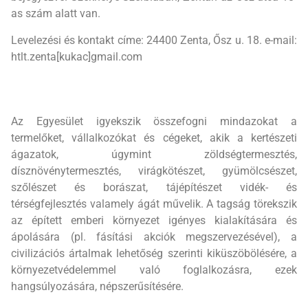
as szám alatt van.
Levelezési és kontakt címe: 24400 Zenta, Ősz u. 18. e-mail:
htlt.zenta[kukac]gmail.com
Az Egyesület igyekszik összefogni mindazokat a
termelőket, vállalkozókat és cégeket, akik a kertészeti
ágazatok, úgymint zöldségtermesztés,
dísznövénytermesztés, virágkötészet, gyümölcsészet,
szőlészet és borászat, tájépítészet vidék- és
térségfejlesztés valamely ágát művelik. A tagság törekszik
az épített emberi környezet igényes kialakítására és
ápolására (pl. fásítási akciók megszervezésével), a
civilizációs ártalmak lehetőség szerinti kiküszöbölésére, a
környezetvédelemmel való foglalkozásra, ezek
hangsúlyozására, népszerűsítésére.