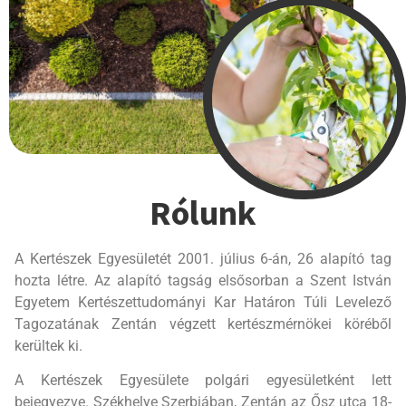
Rólunk
A Kertészek Egyesületét 2001. július 6-án, 26 alapító tag
hozta létre. Az alapító tagság elsősorban a Szent István
Egyetem Kertészettudományi Kar Határon Túli Levelező
Tagozatának Zentán végzett kertészmérnökei köréből
kerültek ki.
A Kertészek Egyesülete polgári egyesületként lett
bejegyezve. Székhelye Szerbiában, Zentán az Ősz utca 18-