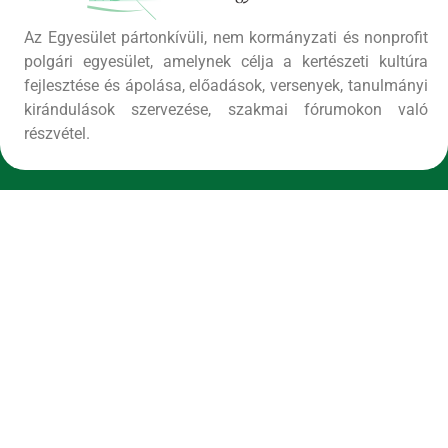
Az Egyesület pártonkívüli, nem kormányzati és nonprofit
polgári egyesület, amelynek célja a kertészeti kultúra
fejlesztése és ápolása, előadások, versenyek, tanulmányi
kirándulások szervezése, szakmai fórumokon való
részvétel.
Menü
Kezdőlap
Rólunk
Igazgatóbizottság
Projektjeink
Kapcsolat