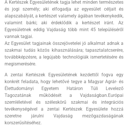
A Kertészek Egyesületének tagja lehet minden természetes
és jogi személy; aki elfogadja az egyesület céljait és
alapszabályát, a kertészet valamely ágában tevékenykedik,
valamint bárki; aki érdeklődik a kertészet iránt. Az
Egyesületnek eddig Vajdaság több mint 45 településéről
vannak tagjai.
Az Egyesület tagjainak összejövetelei jó alkalmat adnak a
szakmai tudás közös kihasználására; tapasztalatcserére,
továbbképzésre, a legújabb technológiák ismertetésére és
megismerésére.
A zentai Kertészek Egyesületének kezdettől fogva egy
konkrét feladata, hogy lehetővé tegye a Magyar Agrár- és
Élettudományi Egyetem Határon Túli Levelező
Tagozatának működését a Vajdaságban.Európai
szemléletével és széleskörű szakmai és integrációs
tevékenységével a zentai Kertészek Egyesülete hozzá
szeretne járulni Vajdaság mezőgazdaságának
korszerűsítéséhez.